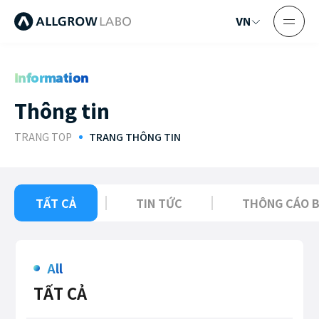
Information
T
h
ô
n
g
t
i
n
TRANG TOP
TRANG THÔNG TIN
TẤT CẢ
TIN TỨC
THÔNG CÁO B
All
TẤT CẢ